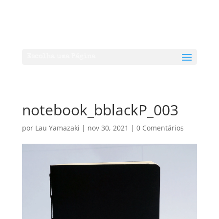
Escolha uma Página
notebook_bblackP_003
por
Lau Yamazaki
|
nov 30, 2021
|
0 Comentários